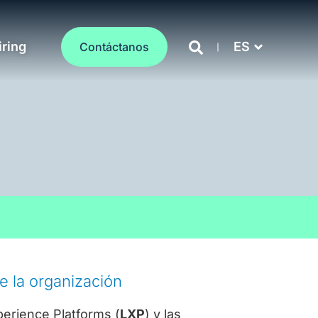
iring
ES
Contáctanos
de la organización
erience Platforms (
LXP
) y las