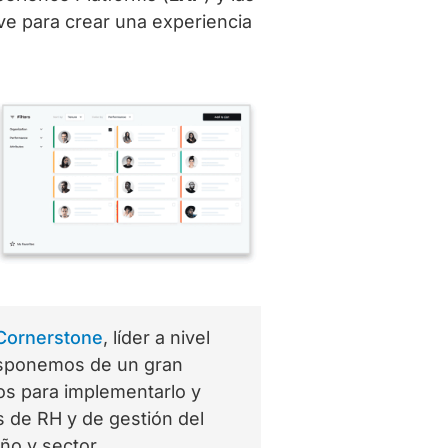
ave para crear una experiencia
Cornerstone
, líder a nivel
isponemos de un gran
os para implementarlo y
os de RH y de gestión del
ño y sector.