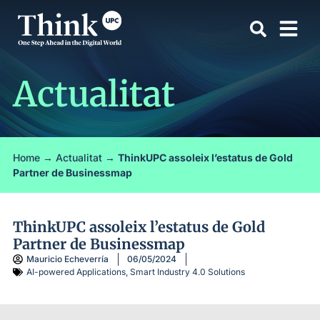
Actualitat
Home
→
Actualitat
→
ThinkUPC assoleix l’estatus de Gold
Partner de Businessmap
ThinkUPC assoleix l’estatus de Gold
Partner de Businessmap
Mauricio Echeverría
06/05/2024
AI-powered Applications
,
Smart Industry 4.0 Solutions