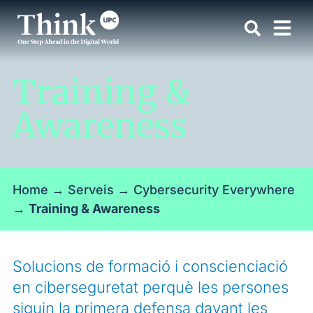
Training &
Awareness
Home
→
Serveis
→
Cybersecurity Everywhere
→
Training & Awareness
Solucions de formació i conscienciació
en ciberseguretat perquè les persones
siguin la primera defensa davant les