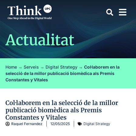
Actualitat
Home
→
Serveis
→
Digital Strategy
→
Col·laborem en la
selecció de la millor publicació biomèdica als Premis
Constantes y Vitales
Col·laborem en la selecció de la millor
publicació biomèdica als Premis
Constantes y Vitales
Raquel Fernandez
12/05/2025
Digital Strategy