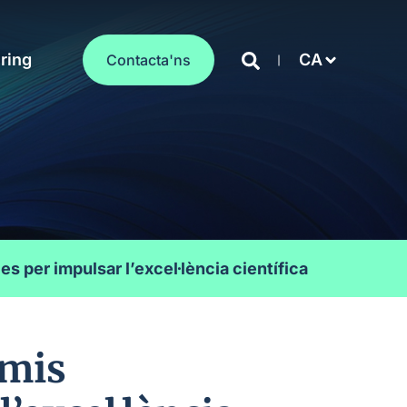
ring
CA
Contacta'ns
s per impulsar l’excel·lència científica
emis