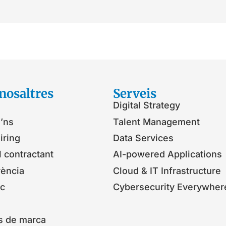
nosaltres
Serveis​
Digital Strategy
’ns
Talent Management
iring
Data Services
l contractant
AI-powered Applications
rència
Cloud & IT Infrastructure
ic
Cybersecurity Everywher
s de marca