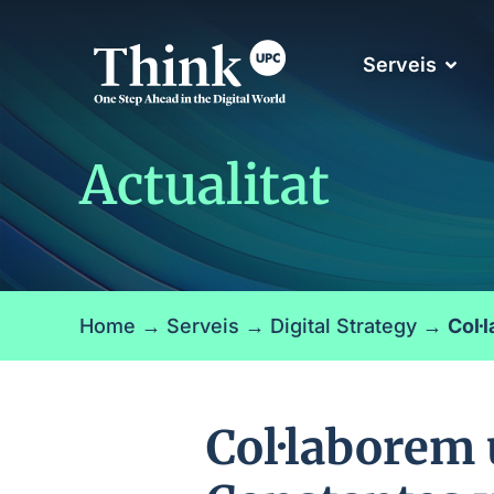
Serveis
Actualitat
Home
→
Serveis
→
Digital Strategy
→
Col·
Col·laborem 