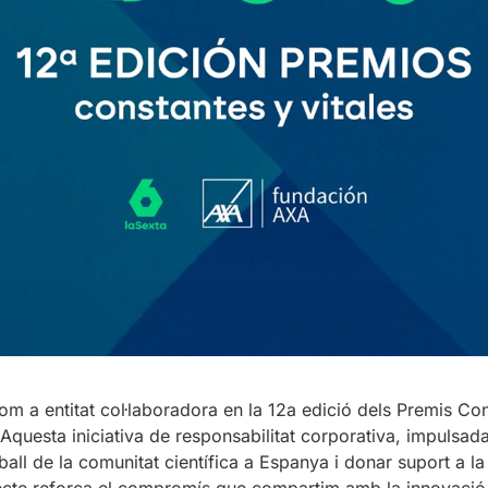
a entitat col·laboradora en la 12a edició dels Premis Cons
 Aquesta iniciativa de responsabilitat corporativa, impulsad
ball de la comunitat científica a Espanya i donar suport a la 
ecte reforça el compromís que compartim amb la innovació t