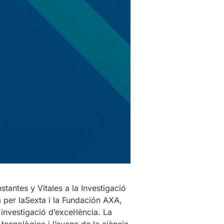
tantes y Vitales a la Investigació
a per laSexta i la Fundación AXA,
investigació d’excel·lència. La
ecnològica i l’avanç de la ciència