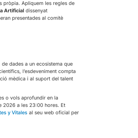
s pròpia. Apliquem les regles de
a Artificial
dissenyat
 seran presentades al comitè
da de dades a un ecosistema que
ientífics, l’esdeveniment compta
ió mèdica i al suport del talent
es o vols aprofundir en la
 de 2026 a les 23:00 hores. Et
es y Vitales
al seu web oficial per