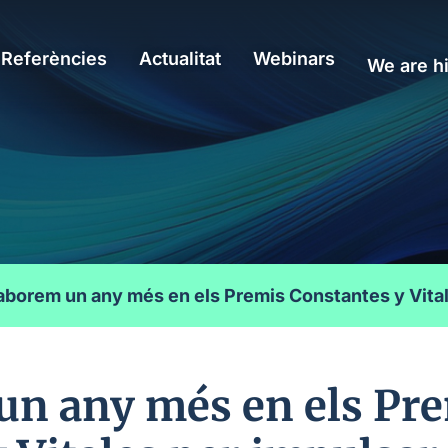
Referències
Actualitat
Webinars
We are hi
laborem un any més en els Premis Constantes y Vitale
un any més en els Pr