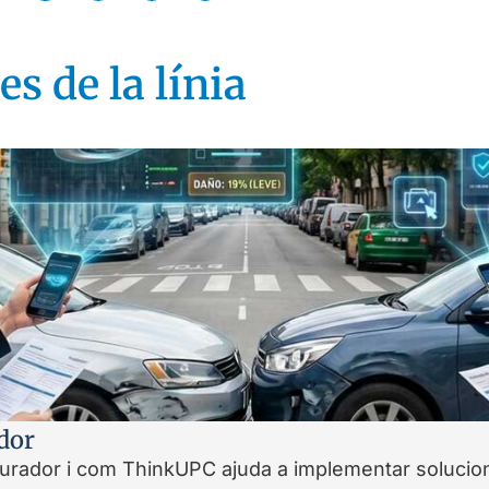
es de la línia
ador
urador i com ThinkUPC ajuda a implementar solucion