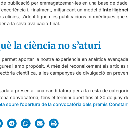
data de publicació per emmagatzemar-les en una base de dade
excel·lència i, finalment, mitjançant un model d’
Intel·ligènci
os clínics, s’identifiquen les publicacions biomèdiques que
er a la seva avaluació final.
uè la ciència no s’aturi
 permet aportar la nostra experiència en analítica avança
ures i amb propòsit. A més del reconeixement als articles c
ectòria científica, a les campanyes de divulgació en prevenc
ssada a presentar una candidatura per a la resta de categori
otzena convocatòria, tens el termini obert fins al 30 de juny
ta sobre l’obertura de la convocatòria dels premis Constant