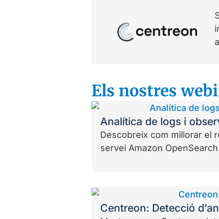
i
a
Els nostres webi
Analítica de logs i obs
Descobreix com millorar el re
servei Amazon OpenSearch
Centreon: Detecció d’a