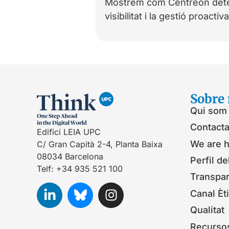
Mostrem com Centreon detect
visibilitat i la gestió proactiv
Sobre 
Qui som
Contacta
Edifici LEIA UPC
We are h
C/ Gran Capità 2-4, Planta Baixa
08034 Barcelona
Perfil de
Telf: +34 935 521 100
Transpa
Canal Èt
Qualitat
Recurso