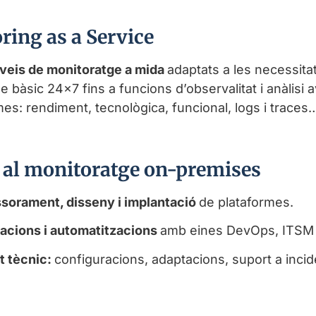
ring as a Service
veis de monitoratge a mida
adaptats a les necessita
e bàsic 24×7 fins a funcions d’observalitat i anàlis
mes: rendiment, tecnològica, funcional, logs i traces
 al monitoratge on-premises
sorament, disseny i implantació
de plataformes.
racions i automatitzacions
amb eines DevOps, ITSM i
t tècnic:
configuracions, adaptacions, suport a inci