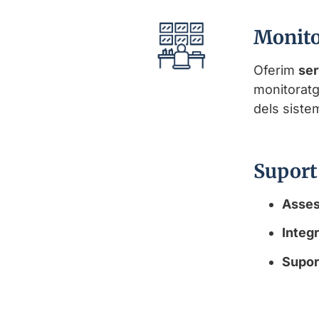
Monito
Oferim
ser
monitoratg
dels siste
Suport
Asses
Integ
Supor