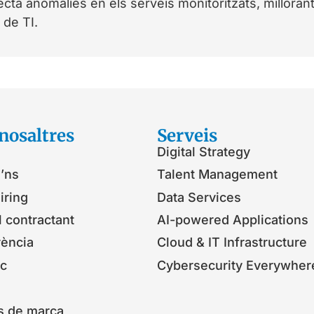
a anomalies en els serveis monitoritzats, millorant
a de TI.
nosaltres
Serveis​
Digital Strategy
’ns
Talent Management
iring
Data Services
l contractant
AI-powered Applications
rència
Cloud & IT Infrastructure
ic
Cybersecurity Everywher
s de marca