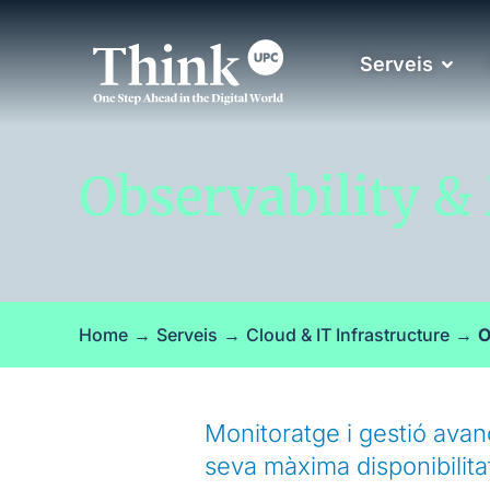
Serveis
Observability &
Home
→
Serveis
→
Cloud & IT Infrastructure
→
O
Monitoratge i gestió avanç
seva màxima disponibilitat