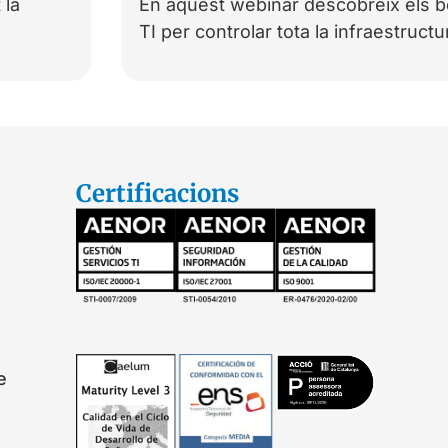
 la
En aquest webinar descobreix els b
TI per controlar tota la infraestruct
Certificacions
e