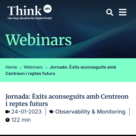
Webinars
Home
→
Webinars
→
Jornada: Èxits aconseguits amb
Centreon i reptes futurs
Jornada: Èxits aconseguits amb Centreon
i reptes futurs
24-01-2023
Observability & Monitoring
122 min