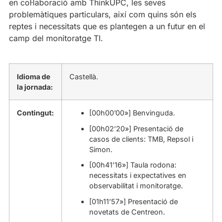
en col·laboració amb ThinkUPC, les seves
problemàtiques particulars, així com quins són els
reptes i necessitats que es plantegen a un futur en el
camp del monitoratge TI.
Idioma de
Castellà.
la jornada:
Contingut:
[00h00’00»] Benvinguda.
[00h02’20»] Presentació de
casos de clients: TMB, Repsol i
Simon.
[00h41’16»] Taula rodona:
necessitats i expectatives en
observabilitat i monitoratge.
[01h11’57»] Presentació de
novetats de Centreon.