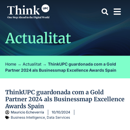
Actualitat
Home
→
Actualitat
→
ThinkUPC guardonada com a Gold
Partner 2024 als Businessmap Excellence Awards Spain
ThinkUPC guardonada com a Gold
Partner 2024 als Businessmap Excellence
Awards Spain
Mauricio Echeverría
10/10/2024
Business Intelligence
,
Data Services