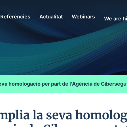
Referències
Actualitat
Webinars
We are hi
eva homologació per part de l’Agència de Cibersegu
plia la seva homolog