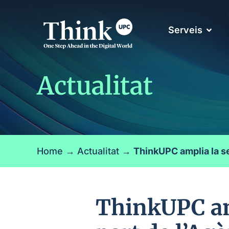
Serveis
Actualitat
Home
→
Actualitat
→
ThinkUPC amplia la s
ThinkUPC am