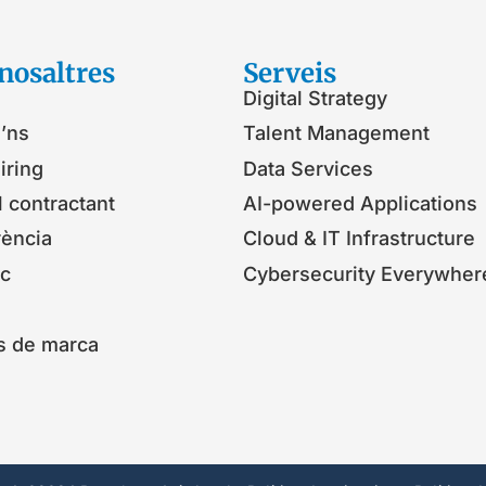
nosaltres
Serveis​
Digital Strategy
’ns
Talent Management
iring
Data Services
l contractant
AI-powered Applications
rència
Cloud & IT Infrastructure
ic
Cybersecurity Everywher
s de marca