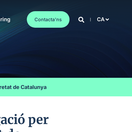
ring
CA
Contacta'ns
retat de Catalunya
ació per