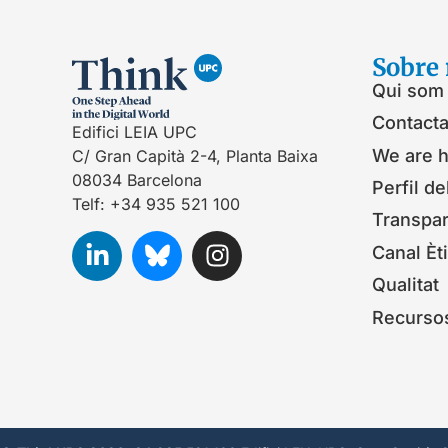
Sobre 
Qui som
Contacta
Edifici LEIA UPC
We are h
C/ Gran Capità 2-4, Planta Baixa
08034 Barcelona
Perfil de
Telf: +34 935 521 100
Transpa
Canal Èt
Qualitat
Recurso