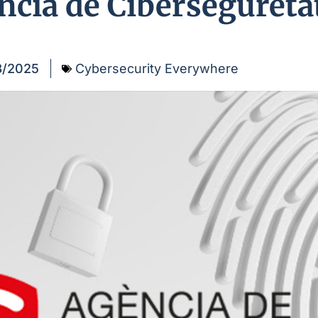
ència de Cibersegureta
3/2025
Cybersecurity Everywhere