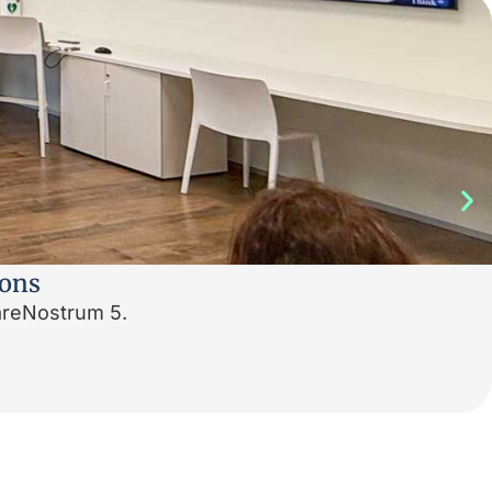
ions
MareNostrum 5.