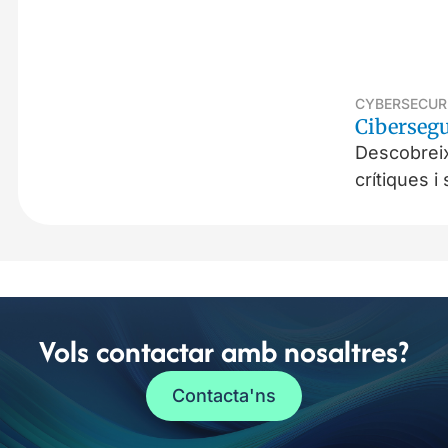
CYBERSECUR
Cibersegu
Descobreix
crítiques i
Vols contactar amb nosaltres?
Contacta'ns