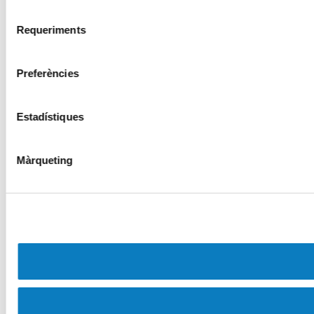
Selecció
Requeriments
de
consentiment
Preferències
Estadístiques
Màrqueting