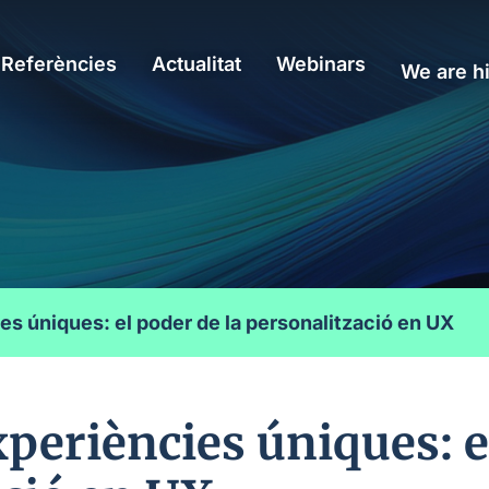
Referències
Actualitat
Webinars
We are hi
s úniques: el poder de la personalització en UX
periències úniques: e