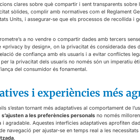
opcions clares sobre què compartir i sent transparents sobre 
ivacitat sòlides, complir amb normatives com el Reglament G
ts Units, i assegurar-se que els processos de recollida i g
metre’s a no vendre o compartir dades amb tercers sense 
e «privacy by design», on la privacitat és considerada de
elació de confiança amb els usuaris i a evitar conflictes lega
te per la privacitat dels usuaris no només són un imperatiu è
fiança del consumidor és fonamental.
tatives i experiències més a
ils s’estan tornant més adaptatives al comportament de l’us
 s’ajusten a les preferències personals
no només milloren 
va i agradable. Aquestes interfícies adaptatives aprofiten d
 de navegació per ajustar-se en temps real a les necessitats 
itzada
.