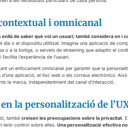
en a les necessitats particulars de cada persona.
contextual i omnicanal
 enllà de saber què vol un usuari; també considera on i 
el dia o el dispositiu utilitzat. Imagina una aplicació de c
asa o a la botiga, o serveis de streaming que adaptin el cont
 facilita l’experiència de l’usuari.
nt un enfocament omnicanal per garantir que la personalitz
s d’una aplicació, el lloc web o els correus electrònics. Aix
mb la marca, independentment del canal d’interacció.
a en la personalització de l’U
ció, també
creixen les preocupacions sobre la privacitat
. 
n tenir control sobre elles.
Una personalització efectiva no