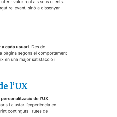
erir valor real als seus clients.
gut rellevant, sinó a dissenyar
r a cada usuari
. Des de
una pàgina segons el comportament
x en una major satisfacció i
de l’UX
la personalització de l’UX
.
is i ajustar l’experiència en
rint continguts i rutes de