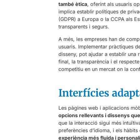
també ètica
, oferint als usuaris 
implica establir polítiques de pr
(GDPR) a Europa o la CCPA als Esta
transparents i segurs.
A més, les empreses han de compro
usuaris. Implementar pràctiques d
disseny, pot ajudar a establir una r
final, la transparència i el respec
competitiu en un mercat on la con
Interfícies adap
Les pàgines web i aplicacions mòb
opcions rellevants i dissenys que
que la interacció sigui més intuïti
preferències d’idioma, i els hàbits
experiència més fluida i personal