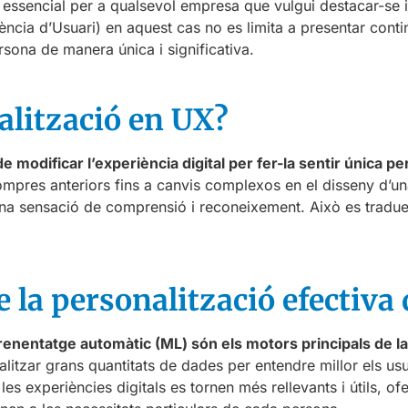
ssencial per a qualsevol empresa que vulgui destacar-se i of
ncia d’Usuari) en aquest cas no es limita a presentar contin
sona de manera única i significativa.
alització en UX?
e modificar l’experiència digital per fer-la sentir única pe
ompres anteriors fins a canvis complexos en el disseny d’
una sensació de comprensió i reconeixement. Això es traduei
 la personalització efectiva 
 l’aprenentatge automàtic (ML) són els motors principals de 
tzar grans quantitats de dades per entendre millor els usuar
 les experiències digitals es tornen més rellevants i útils, ofe