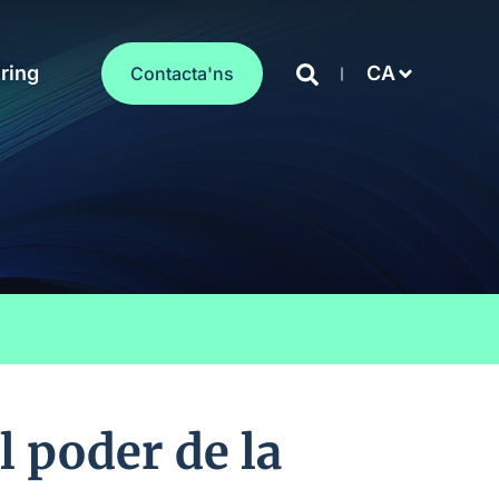
ring
CA
Contacta'ns
l poder de la