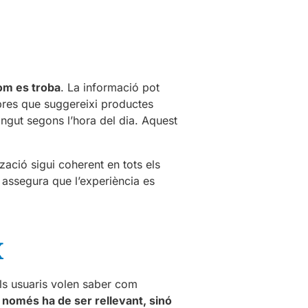
com es troba
. La informació pot
ompres que suggereixi productes
ingut segons l’hora del dia. Aquest
ació sigui coherent en tots els
ò assegura que l’experiència es
X
Els usuaris volen saber com
 només ha de ser rellevant, sinó