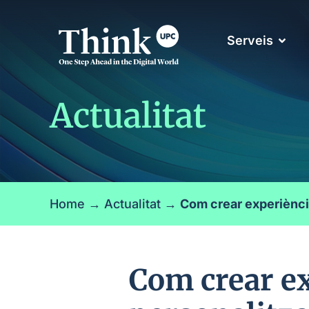
Serveis
Actualitat
Home
→
Actualitat
→
Com crear experièncie
Com crear ex